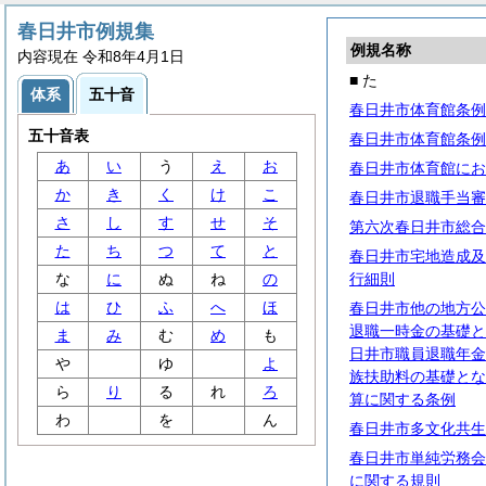
春日井市例規集
例規名称
内容現在 令和8年4月1日
■ た
体系
五十音
春日井市体育館条例
五十音表
春日井市体育館条例
あ
い
う
え
お
春日井市体育館にお
か
き
く
け
こ
春日井市退職手当審
さ
し
す
せ
そ
第六次春日井市総合
た
ち
つ
て
と
春日井市宅地造成及
な
に
ぬ
ね
の
行細則
は
ひ
ふ
へ
ほ
春日井市他の地方公
退職一時金の基礎と
ま
み
む
め
も
日井市職員退職年金
や
ゆ
よ
族扶助料の基礎とな
ら
り
る
れ
ろ
算に関する条例
わ
を
ん
春日井市多文化共生
春日井市単純労務会
に関する規則