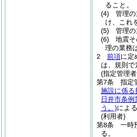
ること。
(4)
管理の
け、これ
(5)
管理の
(6)
地震そ
理の業務
2
前項
に定
は、規則で
(指定管理
第7条
指定
施設に係る
日井市条例
う。)
によ
(利用者)
第8条
一時
る。