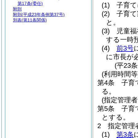
第17条
(委任)
(1)
子育て
附則
(2)
子育て
附則
(平成23年条例第37号)
別表
(第11条関係)
と。
(3)
児童福
する一時
(4)
前3号
に市長が
(平23
(利用時間等
第4条
子育
る。
(指定管理
第5条
子育
とする。
2
指定管理
(1)
第3条