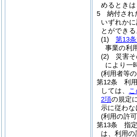
めるときは
5
納付され
いずれかに
とができる
(1)
第13
事業の利
(2)
災害そ
により一
(利用者等の
第12条
利
しては、
こ
2項
の規定
示に従わな
(利用の許
第13条
指
は、利用の