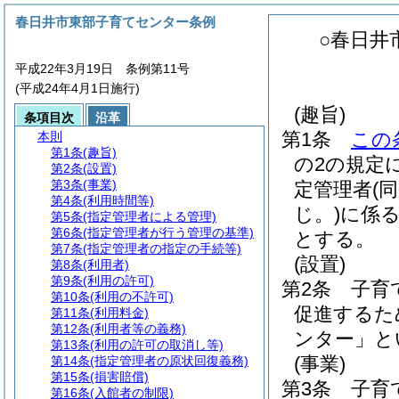
春日井市東部子育てセンター条例
○春日井
平成22年3月19日 条例第11号
(平成24年4月1日施行)
(趣旨)
条項目次
沿革
第1条
この
本則
第1条
(趣旨)
の2の規定
第2条
(設置)
第3条
(事業)
定管理者
(
第4条
(利用時間等)
じ。)
に係る
第5条
(指定管理者による管理)
第6条
(指定管理者が行う管理の基準)
とする。
第7条
(指定管理者の指定の手続等)
(設置)
第8条
(利用者)
第9条
(利用の許可)
第2条
子育
第10条
(利用の不許可)
促進するた
第11条
(利用料金)
第12条
(利用者等の義務)
ンター」と
第13条
(利用の許可の取消し等)
(事業)
第14条
(指定管理者の原状回復義務)
第15条
(損害賠償)
第3条
子育
第16条
(入館者の制限)