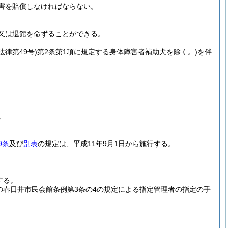
害を賠償しなければならない。
又は退館を命ずることができる。
法律第49号)
第2条第1項に規定する身体障害者補助犬を除く。)
を伴
。
9条
及び
別表
の規定は、平成11年9月1日から施行する。
する。
の春日井市民会館条例第3条の4の規定による指定管理者の指定の手