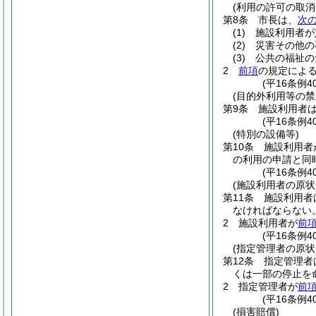
(利用の許可の取消
第8条
市長は、
次
(1)
施設利用者が
(2)
災害その他の
(3)
公共の福祉の
2
前項
の規定によ
(平16条例
(目的外利用等の禁
第9条
施設利用者
(平16条例4
(特別の設備等)
第10条
施設利用者
の利用の申請と同
(平16条例
(施設利用者の原状
第11条
施設利用者
なければならない
2
施設利用者が
前
(平16条例4
(指定管理者の原状
第12条
指定管理者
くは一部の停止を
2
指定管理者が
前
(平16条例4
(損害賠償)