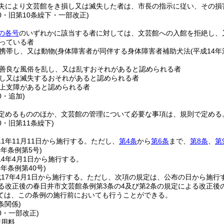
失により文芸館をき損し又は滅失した者は、市長の指示に従い、その損
40・旧第10条繰下・一部改正)
の各号
のいずれかに該当する者に対しては、文芸館への入館を拒絶し、
っている者
携帯し、又は動物
(身体障害者が同伴する身体障害者補助犬法
(平成14年
善良な風俗を乱し、又は乱すおそれがあると認められる者
し又は滅失するおそれがあると認められる者
上支障があると認められる者
0・追加)
定めるもののほか、文芸館の管理について必要な事項は、規則で定める
0・旧第11条繰下)
1年11月11日から施行する。
ただし、
第4条
から
第6条
まで、
第8条
、
第
4年
条例第5号)
4年4月1日から施行する。
6年
条例第40号)
17年4月1日から施行する。
ただし、次項の規定は、公布の日から施行
る改正後の春日井市文芸館条例第3条の4及び第2条の規定による改正後
ては、この条例の施行前においても行うことができる。
条関係)
40・一部改正)
使用料