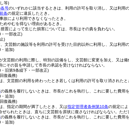
し等)
の各号
のいずれかに該当するときは、利用の許可を取り消し、又は利用
前条
の規定に違反したとき。
事故により利用できなくなったとき。
ためやむを得ない理由があるとき。
る措置によって生じた損害については、市長はその責を負わない。
40・一部改正)
止)
は、文芸館の施設等を利用の許可を受けた目的以外に利用し、又は利用
0・追加)
が文芸館の利用に際し、特別の設備をし、文芸館に変更を加え、又は備
時にその旨を申請して市長の承認を受けなければならない。
40・旧第9条繰下・一部改正)
回復義務)
は、文芸館の利用を終わったとき若しくは利用の許可を取り消されたと
。
項
の義務を履行しないときは、市長がこれを執行し、これに要した費用
0・追加)
回復義務)
は、指定の期間が満了したとき、又は
指定管理者条例第10条
の規定によ
命ぜられたときは、直ちに文芸館を原状に復さなければならない。
ただ
項
の義務を履行しないときは、市長がこれを執行し、これに要した費用
0・追加)