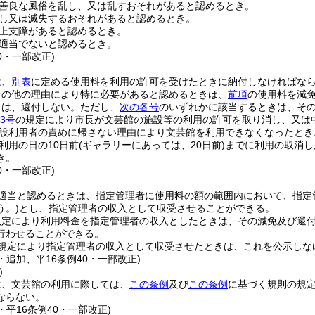
善良な風俗を乱し、又は乱すおそれがあると認めるとき。
し又は滅失するおそれがあると認めるとき。
上支障があると認めるとき。
適当でないと認めるとき。
40・一部改正)
は、
別表
に定める使用料を利用の許可を受けたときに納付しなければな
その他の理由により特に必要があると認めるときは、
前項
の使用料を減
料は、還付しない。
ただし、
次の各号
のいずれかに該当するときは、そ
3号
の規定により市長が文芸館の施設等の利用の許可を取り消し、又は
設利用者の責めに帰さない理由により文芸館を利用できなくなったとき
利用の日の10日前
(ギャラリーにあっては、20日前)
までに利用の取消し
き。
40・一部改正)
適当と認めるときは、指定管理者に使用料の額の範囲内において、指定
う。)
とし、指定管理者の収入として収受させることができる。
規定により利用料金を指定管理者の収入としたときは、その減免及び還
行わせることができる。
規定により指定管理者の収入として収受させたときは、これを公示しな
5・追加、平16条例40・一部改正)
)
は、文芸館の利用に際しては、
この条例
及び
この条例
に基づく規則の規
ならない。
5・平16条例40・一部改正)