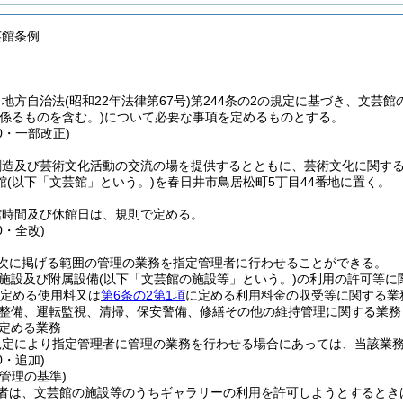
芸館条例
、地方自治法
(昭和22年法律第67号)
第244条の2の規定に基づき、文芸館
係るものを含む。)
について必要な事項を定めるものとする。
40・一部改正)
創造及び芸術文化活動の交流の場を提供するとともに、芸術文化に関す
館
(以下「文芸館」という。)
を春日井市鳥居松町5丁目44番地に置く。
館時間及び休館日は、規則で定める。
0・全改)
次に掲げる範囲の管理の業務を指定管理者に行わせることができる。
施設及び附属設備
(以下「文芸館の施設等」という。)
の利用の許可等に
定める使用料又は
第6条の2第1項
に定める利用料金の収受等に関する業
整備、運転監視、清掃、保安警備、修繕その他の維持管理に関する業務
定める業務
規定により指定管理者に管理の業務を行わせる場合にあっては、当該業
0・追加)
管理の基準)
者は、文芸館の施設等のうちギャラリーの利用を許可しようとするとき