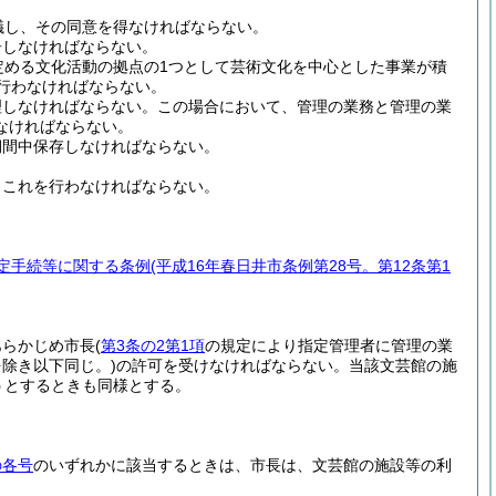
議し、その同意を得なければならない。
告しなければならない。
定める文化活動の拠点の1つとして芸術文化を中心とした事業が積
行わなければならない。
理しなければならない。
この場合において、管理の業務と管理の業
なければならない。
期間中保存しなければならない。
、これを行わなければならない。
定手続等に関する条例
(平成16年春日井市条例第28号。第12条第1
あらかじめ市長
(
第3条の2第1項
の規定により指定管理者に管理の業
を除き以下同じ。)
の許可を受けなければならない。
当該文芸館の施
うとするときも同様とする。
の各号
のいずれかに該当するときは、市長は、文芸館の施設等の利