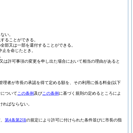
らない。
免することができる。
の全部又は一部を還付することができる。
中止を命じたとき。
。
又は許可事項の変更を申し出た場合において相当の理由があると
管理者が市長の承認を得て定める額を、その利用に係る料金
(以下
付について
この条例
及び
この条例
に基づく規則の定めるところによ
ければならない。
定、
第4条第2項
の規定により許可に付けられた条件並びに市長の指