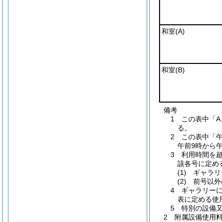
和室
(A)
和室
(B)
備考
1 この表中「
る。
2 この表中「
午前9時から午
3 利用時間を
該各号に定め
(1) ギャ
(2) 前号
4 ギャラリー
表に定める使
5 特別の設備
2 附属設備使用