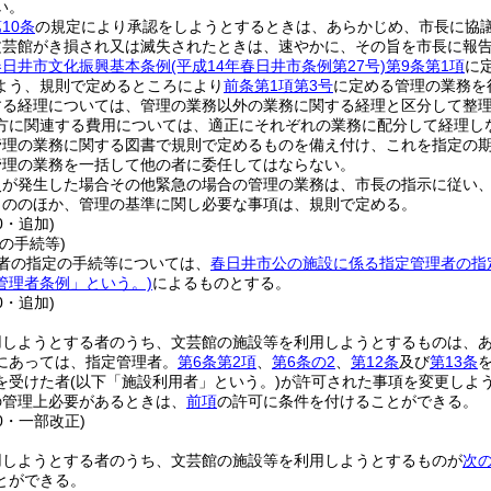
い。
10条
の規定により承認をしようとするときは、あらかじめ、市長に協
文芸館がき損され又は滅失されたときは、速やかに、その旨を市長に報
春日井市文化振興基本条例
(平成14年春日井市条例第27号)
第9条第1項
に
よう、規則で定めるところにより
前条第1項第3号
に定める管理の業務を
する経理については、管理の業務以外の業務に関する経理と区分して整
方に関連する費用については、適正にそれぞれの業務に配分して経理し
管理の業務に関する図書で規則で定めるものを備え付け、これを指定の
管理の業務を一括して他の者に委任してはならない。
災が発生した場合その他緊急の場合の管理の業務は、市長の指示に従い
もののほか、管理の基準に関し必要な事項は、規則で定める。
0・追加)
の手続等)
者の指定の手続等については、
春日井市公の施設に係る指定管理者の指
管理者条例」という。)
によるものとする。
0・追加)
用しようとする者のうち、文芸館の施設等を利用しようとするものは、
にあっては、指定管理者。
第6条第2項
、
第6条の2
、
第12条
及び
第13条
を受けた者
(以下「施設利用者」という。)
が許可された事項を変更しよ
の管理上必要があるときは、
前項
の許可に条件を付けることができる。
40・一部改正)
用しようとする者のうち、文芸館の施設等を利用しようとするものが
次
とができる。