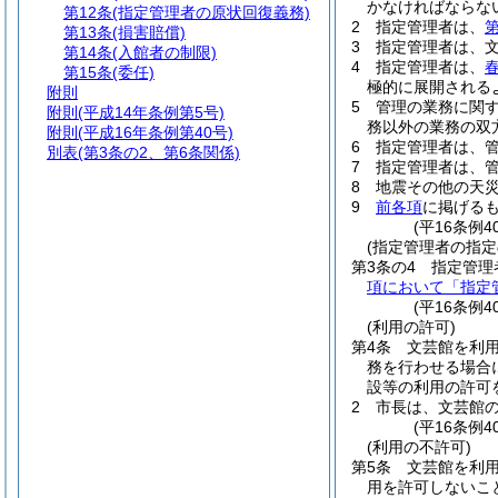
かなければならな
第12条
(指定管理者の原状回復義務)
2
指定管理者は、
第
第13条
(損害賠償)
3
指定管理者は、
第14条
(入館者の制限)
4
指定管理者は、
第15条
(委任)
極的に展開される
附則
5
管理の業務に関
附則
(平成14年条例第5号)
務以外の業務の双
附則
(平成16年条例第40号)
6
指定管理者は、
別表
(第3条の2、第6条関係)
7
指定管理者は、
8
地震その他の天
9
前各項
に掲げる
(平16条例4
(指定管理者の指定
第3条の4
指定管理
項において「指定
(平16条例4
(利用の許可)
第4条
文芸館を利
務を行わせる場合
設等の利用の許可
2
市長は、文芸館
(平16条例
(利用の不許可)
第5条
文芸館を利
用を許可しないこ