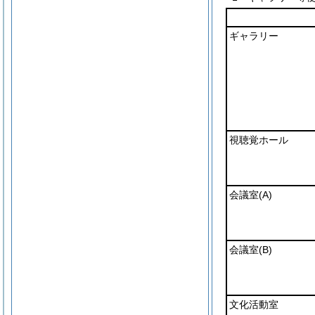
ギャラリー
視聴覚ホール
会議室
(A)
会議室
(B)
文化活動室