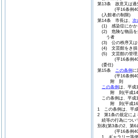
第13条
故意又は過
(平16条例
(入館者の制限)
第14条
市長は、
次
(1)
感染症にかか
(2)
危険な物品を
う者
(3)
公の秩序又は
(4)
文芸館をき損
(5)
文芸館の管理
(平16条例4
(委任)
第15条
この条例
に
(平16条例4
附
則
この条例
は、平成1
附
則
(平成1
この条例は、平成1
附
則
(平成1
1
この条例は、平成
2
第1条の規定によ
続等の行為につい
別表
(第3条の2、第6
(平16条例
1 ギャラリー等