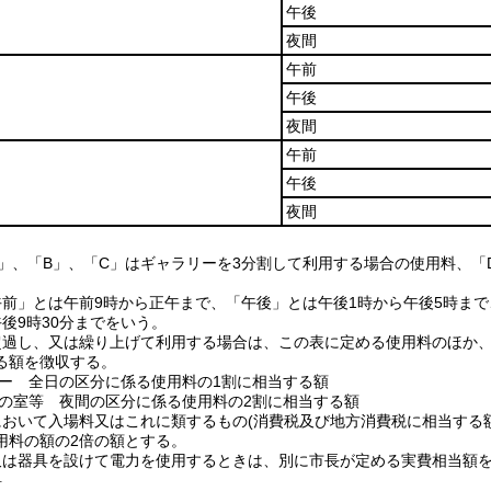
午後
夜間
午前
午後
夜間
午前
午後
夜間
A」、「B」、「C」はギャラリーを3分割して利用する場合の使用料、「
午前」とは午前9時から正午まで、「午後」とは午後1時から午後5時まで
後9時30分までをいう。
超過し、又は繰り上げて利用する場合は、この表に定める使用料のほか
る額を徴収する。
ラリー 全日の区分に係る使用料の1割に相当する額
以外の室等 夜間の区分に係る使用料の2割に相当する額
において入場料又はこれに類するもの(消費税及び地方消費税に相当する額
用料の額の2倍の額とする。
又は器具を設けて電力を使用するときは、別に市長が定める実費相当額
料