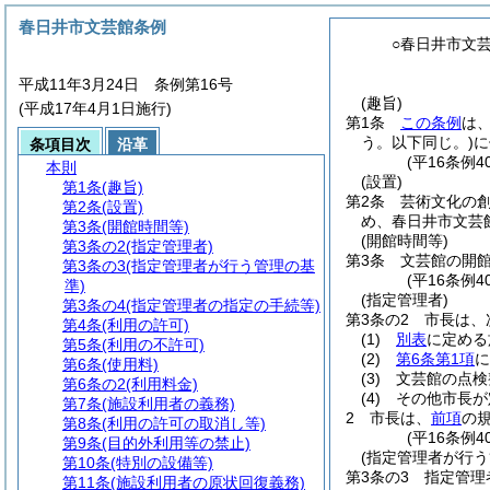
春日井市文芸館条例
○春日井市文
平成11年3月24日 条例第16号
(趣旨)
(平成17年4月1日施行)
第1条
この条例
は
う。以下同じ。)
に
条項目次
沿革
(平16条例
本則
(設置)
第1条
(趣旨)
第2条
芸術文化の
第2条
(設置)
め、春日井市文芸
第3条
(開館時間等)
(開館時間等)
第3条の2
(指定管理者)
第3条
文芸館の開
第3条の3
(指定管理者が行う管理の基
(平16条例4
準)
(指定管理者)
第3条の4
(指定管理者の指定の手続等)
第3条の2
市長は、
第4条
(利用の許可)
(1)
別表
に定める
第5条
(利用の不許可)
(2)
第6条第1項
に
第6条
(使用料)
(3)
文芸館の点検
第6条の2
(利用料金)
(4)
その他市長が
第7条
(施設利用者の義務)
2
市長は、
前項
の
第8条
(利用の許可の取消し等)
(平16条例4
第9条
(目的外利用等の禁止)
(指定管理者が行う
第10条
(特別の設備等)
第3条の3
指定管理
第11条
(施設利用者の原状回復義務)