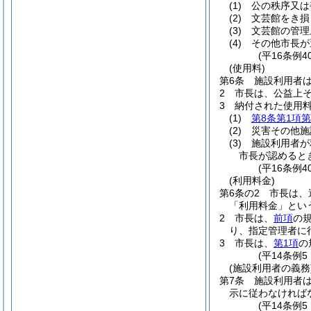
(1)
公の秩序又は
(2)
文芸館をき損
(3)
文芸館の管理
(4)
その他市長が
(平16条例
(使用料)
第6条
施設利用者
2
市長は、公益上
3
納付された使用
(1)
第8条第1項第
(2)
災害その他施
(3)
施設利用者が
市長が認めると
(平16条例
(利用料金)
第6条の2
市長は、
「利用料金」とい
2
市長は、
前項
の
り、指定管理者に
3
市長は、
第1項
の
(平14条例
(施設利用者の義務
第7条
施設利用者
示に従わなければ
(平14条例