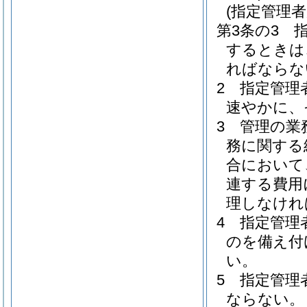
(指定管理
第3条の3
するときは
ればならな
2
指定管理
速やかに、
3
管理の業
務に関する
合において
連する費用
理しなけれ
4
指定管理
のを備え付
い。
5
指定管理
ならない。