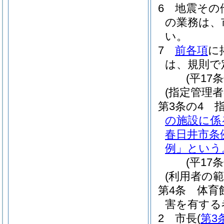
6
地震その
の業務は、
い。
7
前各項
に
は、規則で
(平17
(指定管理
第3条の4
の施設に係
春日井市条
例」という
(平17
(利用者の範
第4条
体育
害を有する
2
市長
(
第3