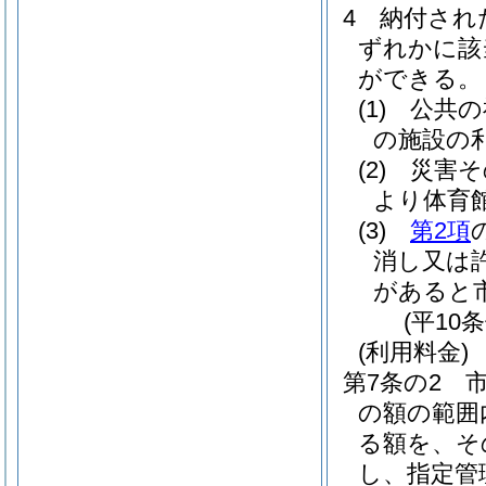
4
納付され
ずれかに該
ができる。
(1)
公共の
の施設の
(2)
災害そ
より体育
(3)
第2項
消し又は
があると
(平10
(利用料金)
第7条の2
の額の範囲
る額を、そ
し、指定管