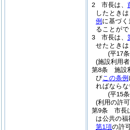
2
市長は、
したときは
例
に基づく
ることがで
3
市長は、
せたときは
(平17
(施設利用者
第8条
施設
び
この条例
ればならな
(平15
(利用の許
第9条
市長
は公共の福
第1項
の許