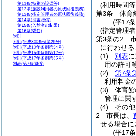
第11条
(特別の設備等)
(利用時間等
第12条
(施設利用者の原状回復義務)
第3条
体育
第13条
(指定管理者の原状回復義務)
第14条
(損害賠償)
(平17
第15条
(入館者の制限)
(指定管理
第16条
(委任)
附則
第3条の2
附則
(平成3年条例第29号)
に行わせる
附則
(平成10年条例第34号)
附則
(平成15年条例第12号)
(1)
別表
に
附則
(平成17年条例第35号)
用の許可
別表
(第7条関係)
(2)
第7条
利用料金
(3)
体育館
管理に関
(4)
その他
2
市長は、
せる場合に
(平17