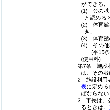
ができる。
(1)
公の秩
と認める
(2)
体育館
き。
(3)
体育館
(4)
その他
(平15
(使用料)
第7条
施設
は、その者
2
施設利用
表
に定める
ばならない
3
市長は、
るときは、