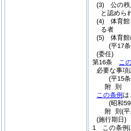
(3)
公の秩
と認めら
(4)
体育館
る者
(5)
体育館
(平17
(委任)
第16条
こ
必要な事項
(平15
附
則
この条例
は
(昭和5
附
則
(
(施行期日)
1
この条例