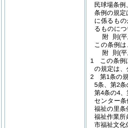
民球場条例
条例の規定
に係るもの
るものにつ
附
則
(
この条例は
附
則
(
1
この条例
の規定は、
2
第1条の
5条、第2
第4条の4
センター条
福祉の里条
福祉作業所
市福祉文化