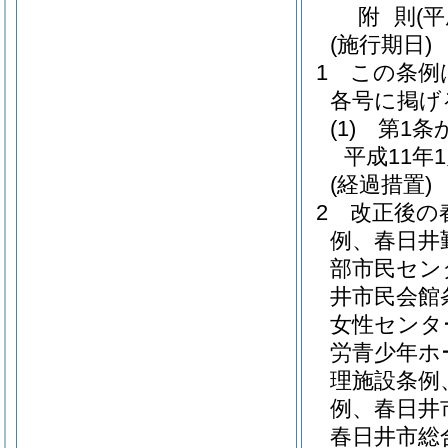
附
則
(
(施行期日)
1
この条例
各号に掲げ
(1)
第1条
平成11年
(経過措置)
2
改正後の
例、春日井
部市民セン
井市民会館
女性センタ
労青少年ホ
理施設条例
例、春日井
春日井市総