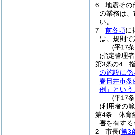
6
地震その
の業務は、
い。
7
前各項
に
は、規則で
(平17
(指定管理
第3条の4
の施設に係
春日井市条
例」という
(平17
(利用者の範
第4条
体育
害を有する
2
市長
(
第3