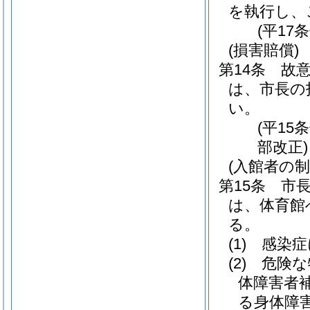
を執行し、
(平17
(損害賠償)
第14条
故
は、市長の
い。
(平15
部改正)
(入館者の制
第15条
市
は、体育館
る。
(1)
感染症
(2)
危険な
体障害者
る身体障