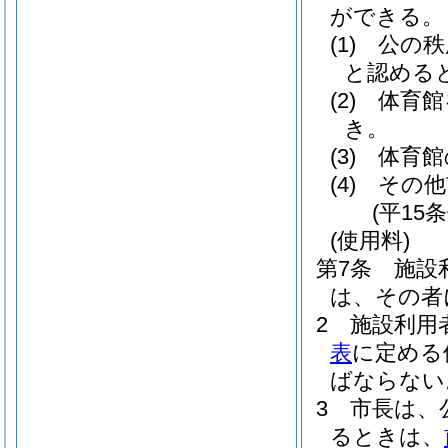
ができる。
(1)
公の秩
と認める
(2)
体育館
き。
(3)
体育館
(4)
その他
(平15
(使用料)
第7条
施設
は、その者
2
施設利用
表
に定める
ばならない
3
市長は、
るときは、