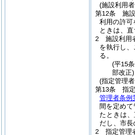
(施設利用
第12条
施
利用の許可
ときは、直
2
施設利用
を執行し、
る。
(平15
部改正)
(指定管理
第13条
指
管理者条例
間を定めて
たときは、
だし、市長
2
指定管理