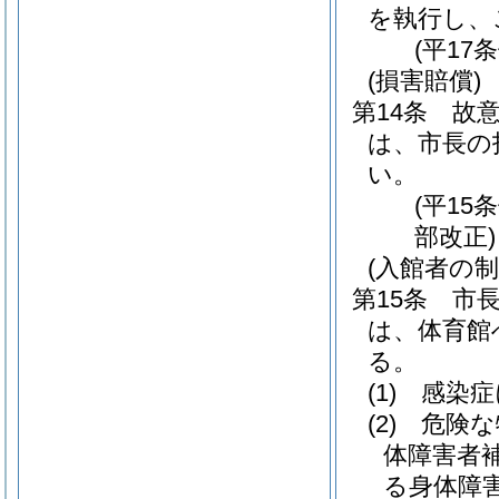
を執行し、
(平17
(損害賠償)
第14条
故
は、市長の
い。
(平15
部改正)
(入館者の制
第15条
市
は、体育館
る。
(1)
感染症
(2)
危険な
体障害者
る身体障