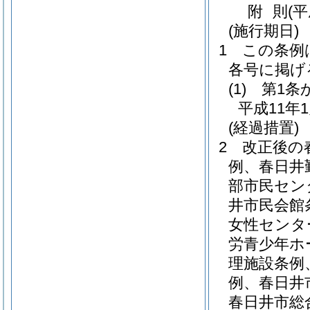
附
則
(
(施行期日)
1
この条例
各号に掲げ
(1)
第1条
平成11年
(経過措置)
2
改正後の
例、春日井
部市民セン
井市民会館
女性センタ
労青少年ホ
理施設条例
例、春日井
春日井市総