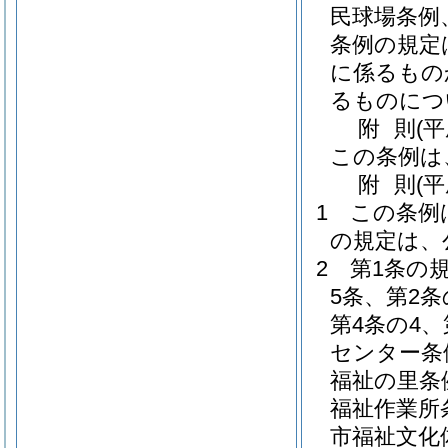
民球場条例
条例の規定
に係るもの
るものにつ
附
則
(
この条例は
附
則
(
1
この条例
の規定は、
2
第1条の
5条、第2
第4条の4
センター条
福祉の里条
福祉作業所
市福祉文化