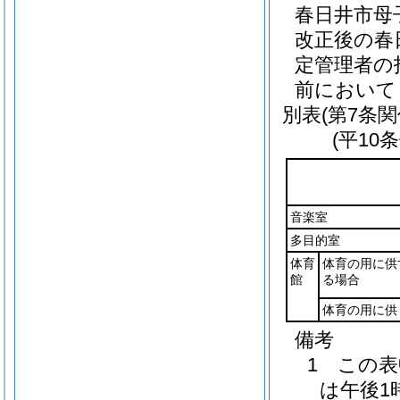
春日井市母
改正後の春
定管理者の
前において
別表
(第7条関
(平10
音楽室
多目的室
体育
体育の用に供
館
る場合
体育の用に供
備考
1 この
は午後1