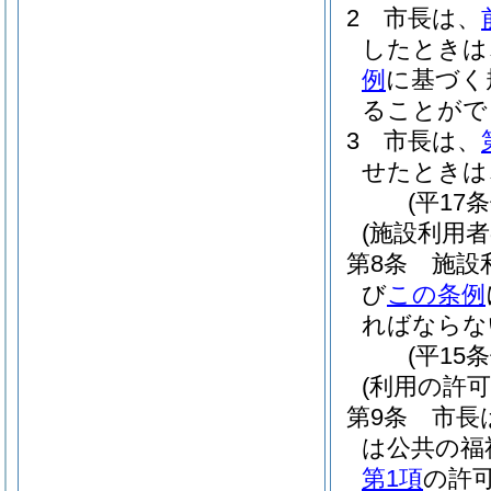
2
市長は、
したときは
例
に基づく
ることがで
3
市長は、
せたときは
(平17
(施設利用者
第8条
施設
び
この条例
ればならな
(平15
(利用の許
第9条
市長
は公共の福
第1項
の許