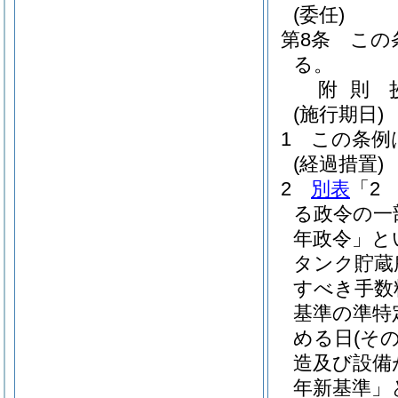
(委任)
第8条
この
る。
附
則
(施行期日)
1
この条例
(経過措置)
2
別表
「2
る政令の一
年政令」と
タンク貯蔵
すべき手数
基準の準特
める日
(そ
造及び設備
年新基準」