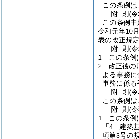
この条例は
附
則
(
この条例中
令和元年10
表の改正規
附
則
(
1
この条例
2
改正後の
よる事務に
事務に係る
附
則
(
この条例は
附
則
(
1
この条例
「4 建築
項第3号の