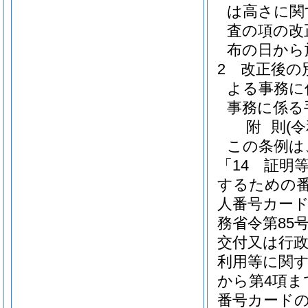
は高さに関
査の項の改
布の日から
2
改正後の
よる事務に
事務に係る
附
則
(
この条例は
「14 証明
するための
人番号カー
務省令第85号
交付又は行
利用等に関
から第4項
番号カード