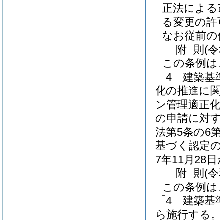
正法による
る変更の許
なお従前の
附
則
(
この条例は
「4 建築基
化の推進に
ン管理適正化
の申請に対
法第5条の6
基づく認定
7年11月2
附
則
(
この条例は
「4 建築基
ら施行する