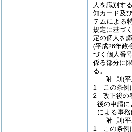
人を識別す
知カード及
テムによる特
規定に基づ
定の個人を
(平成26年政令
づく個人番
係る部分に限
る。
附
則
(
1
この条例
2
改正後の
後の申請に
による事務
附
則
(
1
この条例