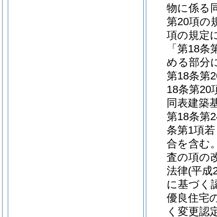
物に係る
第20項
項の規定
「第18条
める部分に
第18条第
18条第2
同表建築基
第18条第
条第1項
合を含む。
査の項の
法律
(平成
に基づく
優良住宅
く変更認