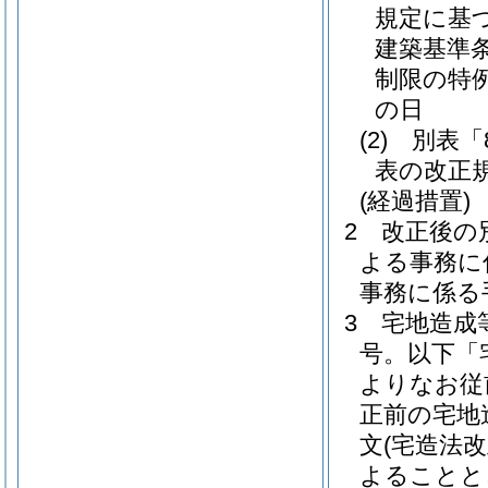
規定に基
建築基準
制限の特
の日
(2)
別表「
表の改正規
(経過措置)
2
改正後の
よる事務に
事務に係る
3
宅地造成
号。以下「
よりなお従
正前の宅地
文
(宅造法
よることと