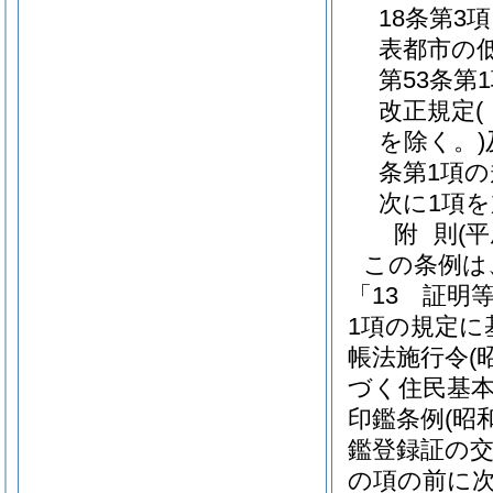
18条第3
表都市の
第53条
改正規定
を除く。)
条第1項
次に1項を
附
則
(
この条例は
「13 証明
1項の規定に
帳法施行令
(
づく住民基
印鑑条例
(昭
鑑登録証の交
の項の前に