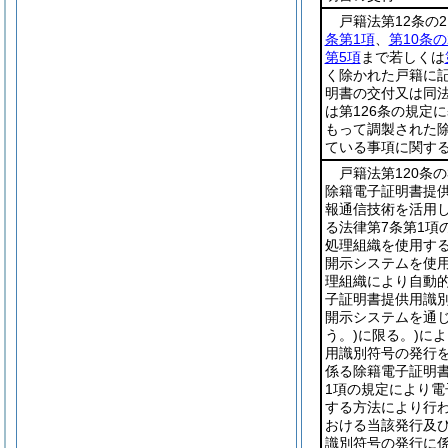
戸籍法第12条の
条第1項
、
第10条の
第5項
まで若しくは
く除かれた戸籍に
明書の交付又は同法
は第126条の規定
もって調製された
ている事項に関す
戸籍法第120条
除籍電子証明書提
報通信技術を活用
る法律第7条第1項
処理組織を使用す
開示システムを使
理組織により自動
子証明書提供用識
開示システムを通
う。)
に限る。)
によ
用識別符号の発行
係る除籍電子証明書
1項の規定により電
する方法により行わ
おける当該発行及
識別符号の発行に