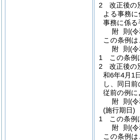
2
改正後の
よる事務に
事務に係る
附
則
(
この条例は
附
則
(
1
この条例
2
改正後の
和6年4月
し、同日前
従前の例に
附
則
(
(施行期日)
1
この条例
附
則
(
この条例は