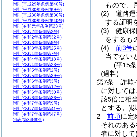
もので、
附則
(平成29年条例第40号)
附則
(平成30年条例第9号)
(2)
道路運
附則
(平成30年条例第36号)
附則
(平成30年条例第40号)
する証明
附則
(令和元年条例第23号)
(3)
健康保
附則
(令和2年条例第2号)
附則
(令和2年条例第32号)
をするも
附則
(令和3年条例第9号)
(4)
前3号
附則
(令和3年条例第25号)
附則
(令和4年条例第7号)
当でない
附則
(令和4年条例第18号)
(平15
附則
(令和4年条例第28号)
附則
(令和5年条例第2号)
(過料)
附則
(令和5年条例第39号)
第7条
詐欺
附則
(令和6年条例第3号)
附則
(令和6年条例第12号)
に対しては
附則
(令和6年条例第30号)
附則
(令和6年条例第36号)
該5倍に相当
附則
(令和7年条例第9号)
とする。)
附則
(令和7年条例第41号)
附則
(令和7年条例第47号)
2
前項
に定
別表
(第3条関係)
それのある
者に対しては