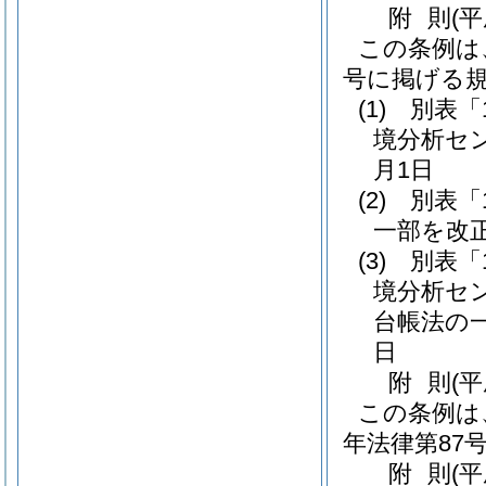
附
則
(
この条例は
号に掲げる
(1)
別表「
境分析セ
月1日
(2)
別表「
一部を改
(3)
別表「
境分析セ
台帳法の
日
附
則
(
この条例は
年法律第87号
附
則
(