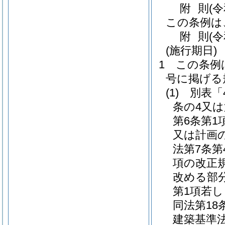
附
則
(
この条例は
附
則
(
(施行期日)
1
この条例
号に掲げる
(1)
別表「
条の4又は
第6条第1
又は計画
法第7条第
項の改正
改める部
第1項若
同法第1
建築基準