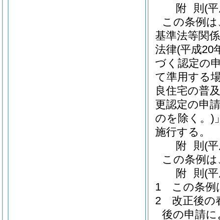
附
則
(
この条例は
基準法等関
法律
(平成20
づく認定の
て準用する場
良住宅の普及
更認定の申
のを除く。)
施行する。
附
則
(
この条例は
附
則
(
1
この条例
2
改正後の
後の申請に