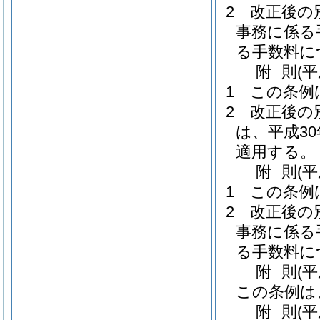
2
改正後の
事務に係る
る手数料に
附
則
(
1
この条例
2
改正後の
は、平成3
適用する。
附
則
(
1
この条例
2
改正後の
事務に係る
る手数料に
附
則
(
この条例は
附
則
(