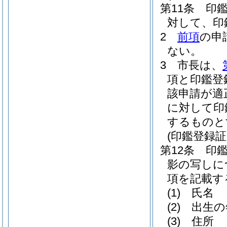
第11条
印
対して、印
2
前項
の申
ない。
3
市長は、
項と印鑑登
該申請が適
に対して印
するものと
(印鑑登録証
第12条
印
影の写しに
項を記載す
(1)
氏名
(2)
出生の
(3)
住所