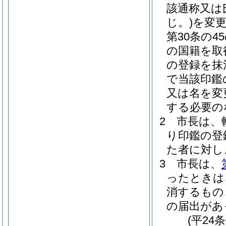
該通称又は
じ。)
を変
第30条の
の国籍を取
の登録を抹
で当該印鑑
又は名を変
する必要の
2
市長は、
り印鑑の登
た者に対し
3
市長は、
ったときは
消するもの
の届出があ
(平24