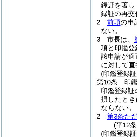
録証を著し
録証の再交
2
前項
の申
ない。
3
市長は、
項と印鑑登
該申請が適
に対して直
(印鑑登録
第10条
印
印鑑登録証
損したとき
ならない。
2
第3条た
(平12
(印鑑登録