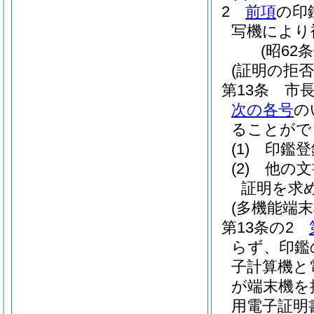
2
前項
の印
写機により
(昭62
(証明の拒否
第13条
市
次の各号
の
ることがで
(1)
印鑑登
(2)
他の文
証明を求
(多機能端
第13条の2
らず、印鑑
子計算機と
が端末機を
用電子証明