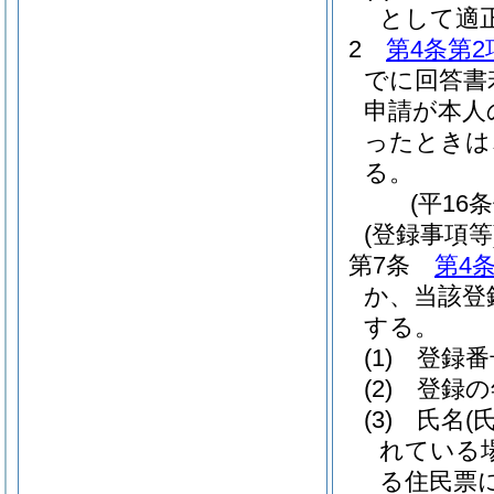
として適
2
第4条第2
でに回答書
申請が本人
ったときは
る。
(平16
(登録事項等
第7条
第4
か、当該登
する。
(1)
登録番
(2)
登録の
(3)
氏名
(
れている
る住民票