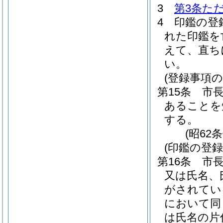
3
第3条た
4
印鑑の登
れた印鑑を
えて、直ち
い。
(登録事項の
第15条
市
あることを
する。
(昭62
(印鑑の登録
第16条
市
又は氏名、
がされてい
において同
は氏名の片