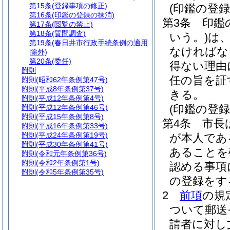
第15条
(登録事項の修正)
(印鑑の登録
第16条
(印鑑の登録の抹消)
第3条
印鑑
第17条
(閲覧の禁止)
第18条
(質問調査)
いう。)
は
第19条
(春日井市行政手続条例の適用
なければな
除外)
第20条
(委任)
得ない理由
附則
任の旨を証
附則
(昭和62年条例第47号)
附則
(平成8年条例第37号)
きる。
附則
(平成12年条例第4号)
(印鑑の登録
附則
(平成12年条例第46号)
附則
(平成15年条例第8号)
第4条
市長
附則
(平成16年条例第33号)
附則
(平成24年条例第19号)
が本人であ
附則
(平成30年条例第41号)
あることを
附則
(令和元年条例第36号)
附則
(令和2年条例第1号)
認める事項
附則
(令和5年条例第35号)
の登録をす
2
前項
の規
ついて郵送
請者に対し