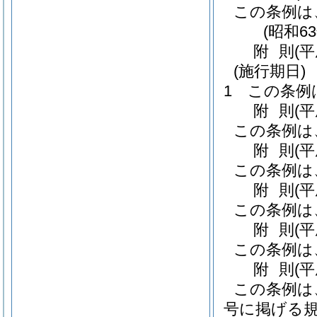
この条例は
(昭和6
附
則
(
(施行期日)
1
この条例
附
則
(
この条例は
附
則
(
この条例は
附
則
(
この条例は
附
則
(
この条例は
附
則
(
この条例は
号に掲げる