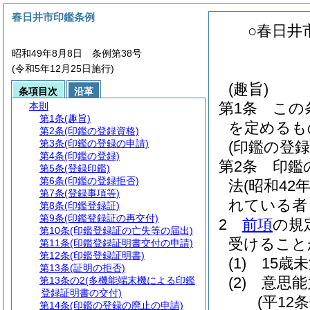
春日井市印鑑条例
○春日井
昭和49年8月8日 条例第38号
(令和5年12月25日施行)
(趣旨)
条項目次
沿革
第1条
この
本則
第1条
(趣旨)
を定めるも
第2条
(印鑑の登録資格)
第3条
(印鑑の登録の申請)
(印鑑の登録
第4条
(印鑑の登録)
第2条
印鑑
第5条
(登録印鑑)
第6条
(印鑑の登録拒否)
法
(昭和42
第7条
(登録事項等)
れている者
第8条
(印鑑登録証)
第9条
(印鑑登録証の再交付)
2
前項
の規
第10条
(印鑑登録証の亡失等の届出)
受けること
第11条
(印鑑登録証明書交付の申請)
第12条
(印鑑登録証明書)
(1)
15歳
第13条
(証明の拒否)
(2)
意思能
第13条の2
(多機能端末機による印鑑
登録証明書の交付)
(平12
第14条
(印鑑の登録の廃止の申請)