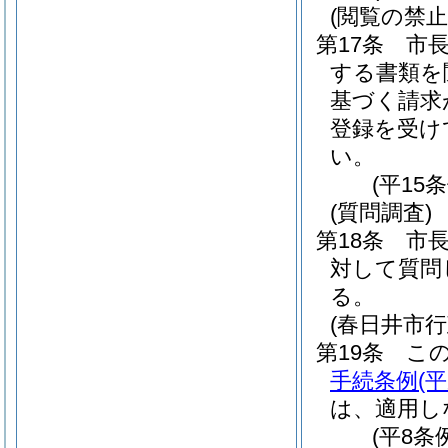
(閲覧の禁止
第17条
市
する書類を
基づく請求
登録を受け
い。
(平15
(質問調査)
第18条
市
対して質問
る。
(春日井市
第19条
こ
手続条例
(
は、適用し
(平8条