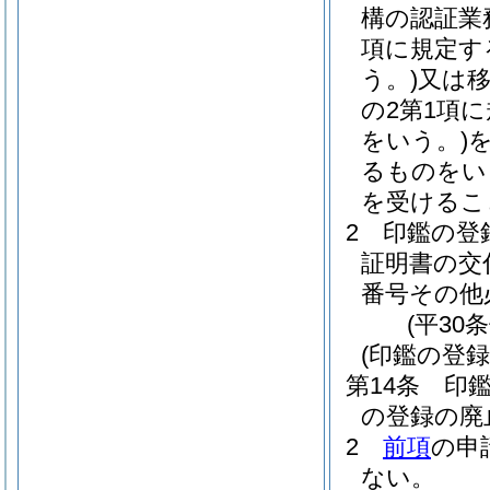
構の認証業
項に規定す
う。)
又は
の2第1項
をいう。)
るものをい
を受けるこ
2
印鑑の登
証明書の交
番号その他
(平30
(印鑑の登
第14条
印
の登録の廃
2
前項
の申
ない。