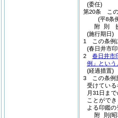
(委任)
第20条
こ
(平8条
附
則
(施行期日)
1
この条例
(春日井市
2
春日井市
例」という
(経過措置)
3
この条例
受けている
月31日ま
ことができ
よる印鑑の
附
則
(