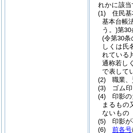
れかに該当
(1)
住民基
基本台帳
う。)
第3
(令第30
しくは氏
れている
通称若し
で表して
(2)
職業、
(3)
ゴム印
(4)
印影の
まるもの
ないもの
(5)
印影が
(6)
前各号