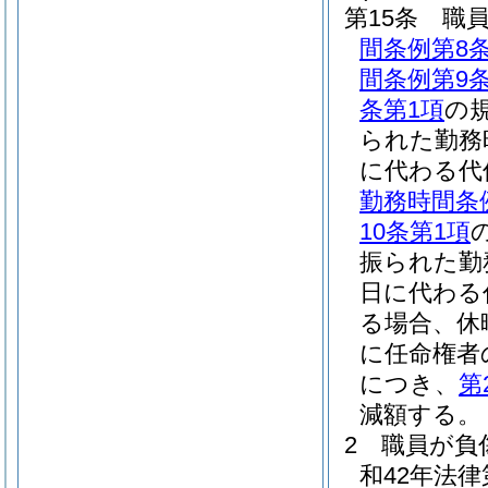
第15条
職
間条例第8条
間条例第9
条第1項
の
られた勤務
に代わる代
勤務時間条
10条第1項
振られた勤
日に代わる
る場合、休
に任命権者
につき、
第
減額する。
2
職員が負
和42年法律第