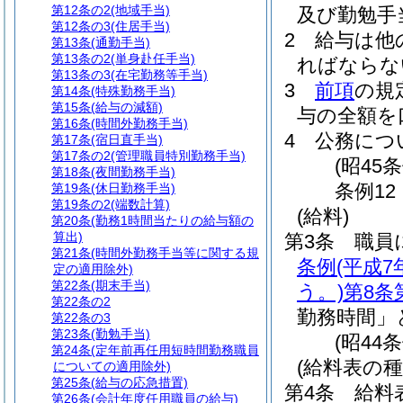
第12条の2
(地域手当)
及び勤勉手
第12条の3
(住居手当)
2
給与は他
第13条
(通勤手当)
第13条の2
(単身赴任手当)
ればならな
第13条の3
(在宅勤務等手当)
3
前項
の規
第14条
(特殊勤務手当)
第15条
(給与の減額)
与の全額を
第16条
(時間外勤務手当)
4
公務につ
第17条
(宿日直手当)
第17条の2
(管理職員特別勤務手当)
(昭45
第18条
(夜間勤務手当)
条例12
第19条
(休日勤務手当)
第19条の2
(端数計算)
(給料)
第20条
(勤務1時間当たりの給与額の
算出)
第3条
職員
第21条
(時間外勤務手当等に関する規
条例
(平成
定の適用除外)
第22条
(期末手当)
う。)
第8条
第22条の2
勤務時間」
第22条の3
第23条
(勤勉手当)
(昭44
第24条
(定年前再任用短時間勤務職員
(給料表の
についての適用除外)
第25条
(給与の応急措置)
第4条
給料
第26条
(会計年度任用職員の給与)