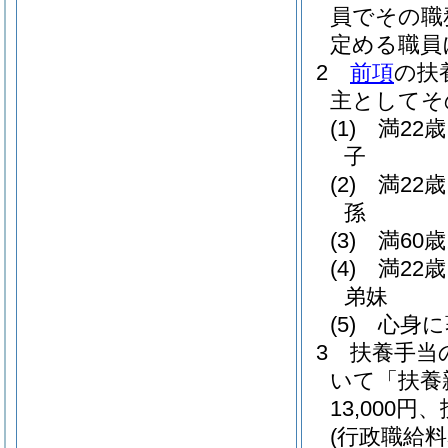
員でその職
定める職員
2
前項
の扶
主としてそ
(1)
満22
子
(2)
満22
孫
(3)
満60
(4)
満22
弟妹
(5)
心身に
3
扶養手当
いて「扶養
13,000
(行政職給