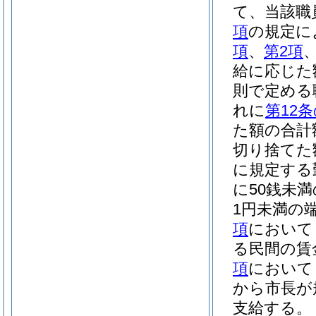
て、当該職
項
の規定に
項
、
第2項
給に応じた
則で定める
れに
第12条
た額の合計
切り捨てた
に規定する
に50銭未
1円未満の
項
において
る民間の賃
項
において
から市長が
支給する。