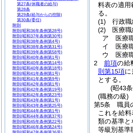
料表の適用
第27条
(休職者の給与)
第28条
る。
第29条
(給与からの控除)
第30条
(委任)
(1)
行政職
附則
(2)
医療職
附則
(昭和36年条例第28号)
附則
(昭和37年条例第30号)
ア
医療
附則
(昭和38年条例第4号)
イ
医療
附則
(昭和38年条例第31号)
附則
(昭和39年条例第58号)
ウ
医療
附則
(昭和40年条例第1号)
2
前項
の給
附則
(昭和40年条例第14号)
附則
(昭和40年条例第18号)
則第15項
に
附則
(昭和41年条例第1号)
とする。
附則
(昭和41年条例第9号)
附則
(昭和42年条例第1号)
(昭43
附則
(昭和42年条例第19号)
附則
(昭和42年条例第23号)
(職務の級)
附則
(昭和43年条例第1号)
第5条
職員
附則
(昭和43年条例第25号)
附則
(昭和44年条例第1号)
これを給料
附則
(昭和44年条例第37号)
類の基準と
附則
(昭和45年条例第22号)
附則
(昭和46年条例第24号)
等級別基準
附則
(昭和47年条例第36号)