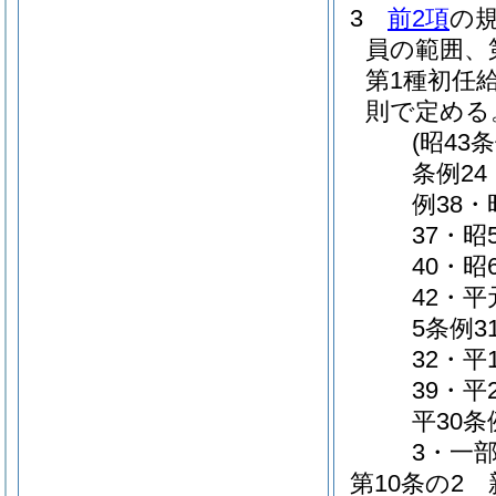
3
前2項
の
員の範囲、
第1種初任
則で定める
(昭43
条例24
例38・
37・昭
40・昭
42・平
5条例3
32・平
39・平
平30条
3・一部
第10条の2