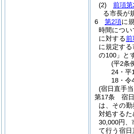
(2)
前項第
る市長が
6
第2項
に
時間につい
に対する
前
に規定する
の100」と
(平2条
24・平
18・令
(宿日直手当
第17条
宿
は、その勤務
対処するた
30,00
て行う宿日直