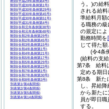
附則
(平成29年条例第4号)
う。)
の給
附則
(平成30年条例第1号)
附則
(平成30年条例第29号)
される給料
附則
(平成30年条例第45号)
準給料月額
附則
(平成30年条例第51号)
附則
(平成31年条例第4号)
る職務の級
附則
(令和元年条例第38号)
の規定によ
附則
(令和元年条例第48号)
附則
(令和2年条例第29号)
勤務時間を
附則
(令和2年条例第45号)
じて得た額
附則
(令和3年条例第15号)
附則
(令和4年条例第1号)
(令4条
附則
(令和4年条例第21号)
(給料の支給
附則
(令和5年条例第17号)
附則
(令和5年条例第29号)
第7条
給料
附則
(令和6年条例第23号)
附則
(令和7年条例第1号)
定める期日
附則
(令和7年条例第30号)
第8条
新た
附則
(令和8年条例第3号)
別表第1
(第4条関係)
し、昇給降
別表第2
(第4条関係)
から新たに
別表第3
(第5条関係)
別表第4
(第14条関係)
員が即日職
する。