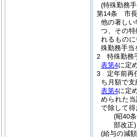
(特殊勤務手
第14条
市
他の著しい
つ、その特
れるものに
殊勤務手当
2
特殊勤務
表第4
に定
3
定年前再
ち月額で支
表第4
に定
められた当
で除して得
(昭40
部改正)
(給与の減額