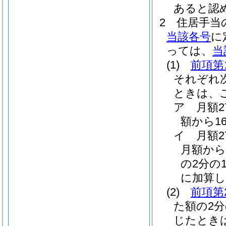
あると認
2
住居手当
当該各号
に
っては、
当
(1)
前項第
それぞれ
ときは、
ア
月額
額から1
イ
月額
月額から
の2分の1
に加算し
(2)
前項第
た額の2
じたとき