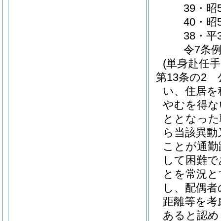
39・昭
40・昭
38・平
令7条例
(単身赴任手
第13条の2
い、住居を
やむを得な
ととなった
ら当該異動
ことが通勤
して困難で
とを常況と
し、配偶者
距離等を考
あると認め