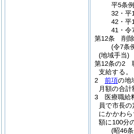
平5条例
32・平
42・平
41・令
第12条
削
(令7条例
(地域手当)
第12条の2
支給する。
2
前項
の地
月額の合計
3
医療職給
員で市長の
にかかわら
額に100
(昭46