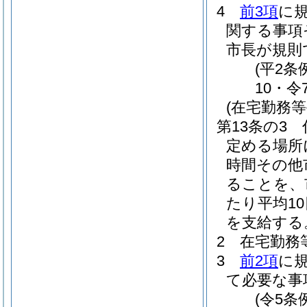
4
前3項
に
関する事項
市長が規則
(平2条
10・令
(在宅勤務等
第13条の3
定める場所
時間その他
ることを、
たり平均1
を支給する
2
在宅勤務
3
前2項
に
て必要な事
(令5条