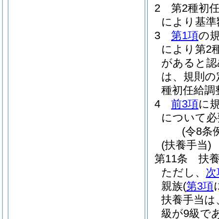
2
第2種初
により基準
3
第1項
の
により第2
があると認
は、規則の
種初任給調
4
前3項
に
について必
(令8条
(扶養手当)
第11条
扶
ただし、
次
親族
(
第3項
扶養手当は
級が9級で