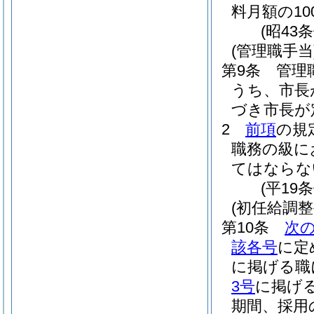
料月額の1
(昭43
(管理職手当
第9条
管理
うち、市長
づき市長が
2
前項
の規
職務の級に
てはならな
(平19
(初任給調整
第10条
次
該各号
に定
に掲げる職
3号
に掲げ
期間、採用