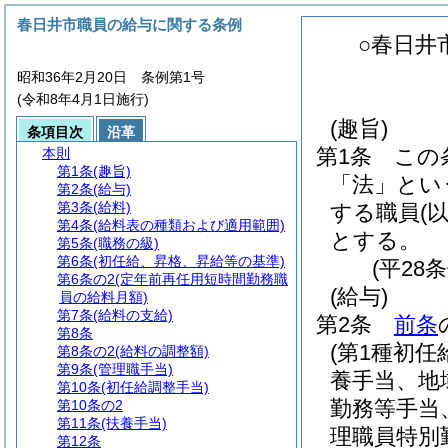
春日井市職員の給与に関する条例
○春日井
昭和36年2月20日 条例第1号
(令和8年4月1日施行)
(趣旨)
条項目次
沿革
第1条
この
本則
第1条
(趣旨)
「法」とい
第2条
(給与)
第3条
(給料)
する職員
(
第4条
(給料表の種類および適用範囲)
とする。
第5条
(職務の級)
第6条
(初任給、昇格、昇給等の基準)
(平28
第6条の2
(定年前再任用短時間勤務職
(給与)
員の給料月額)
第7条
(給料の支給)
第2条
前条
第8条
(第1種初
第8条の2
(給料の調整額)
第9条
(管理職手当)
養手当、地
第10条
(初任給調整手当)
勤務等手当
第10条の2
第11条
(扶養手当)
理職員特別
第12条