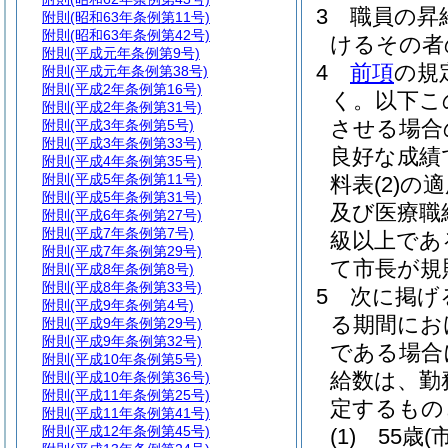
3
職員の昇
附則
(昭和63年条例第11号)
附則
(昭和63年条例第42号)
けるその者
附則
(平成元年条例第9号)
4
前項
の規
附則
(平成元年条例第38号)
附則
(平成2年条例第16号)
く。以下こ
附則
(平成2年条例第31号)
させる場合
附則
(平成3年条例第5号)
附則
(平成3年条例第33号)
良好な成績
附則
(平成4年条例第35号)
附則
(平成5年条例第11号)
料表
(2)
の適
附則
(平成5年条例第31号)
及び医療職
附則
(平成6年条例第27号)
附則
(平成7年条例第7号)
級以上であ
附則
(平成7年条例第29号)
て市長が規
附則
(平成8年条例第8号)
附則
(平成8年条例第33号)
5
次に掲げ
附則
(平成9年条例第4号)
る期間にお
附則
(平成9年条例第29号)
附則
(平成9年条例第32号)
である場合
附則
(平成10年条例第5号)
給数は、勤
附則
(平成10年条例第36号)
附則
(平成11年条例第25号)
定するもの
附則
(平成11年条例第41号)
附則
(平成12年条例第45号)
(1)
55歳
(