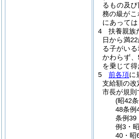
るもの及び
務の級がこ
にあっては、
4
扶養親族
日から満2
る子がいる
かわらず、
を乗じて得
5
前各項
に
支給額の改
市長が規則
(昭42
48条例
条例39
例3・昭
40・昭