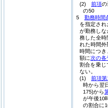
(2)
前項
の
の50
5
勤務時間
を指定され
が勤務しな
務した全時
れた時間外
時間につき
額に
次の各
割合を乗じ
ない。
(1)
前項第
時から翌
175)
から
が午後1
の割合に1