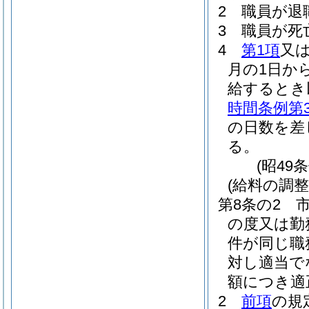
2
職員が退
3
職員が死
4
第1項
又
月の1日か
給するとき
時間条例第
の日数を差
る。
(昭49
(給料の調整
第8条の2
の度又は勤
件が同じ職
対し適当で
額につき適
2
前項
の規