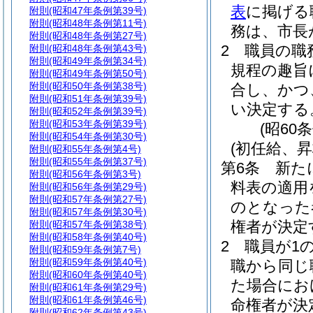
表
に掲げる
附則
(昭和47年条例第39号)
附則
(昭和48年条例第11号)
務は、市長
附則
(昭和48年条例第27号)
2
職員の職
附則
(昭和48年条例第43号)
附則
(昭和49年条例第34号)
規程の趣旨
附則
(昭和49年条例第50号)
附則
(昭和50年条例第38号)
合し、かつ
附則
(昭和51年条例第39号)
い決定する
附則
(昭和52年条例第39号)
附則
(昭和53年条例第39号)
(昭60
附則
(昭和54年条例第30号)
(初任給、
附則
(昭和55年条例第4号)
附則
(昭和55年条例第37号)
第6条
新た
附則
(昭和56年条例第3号)
料表の適用
附則
(昭和56年条例第29号)
附則
(昭和57年条例第27号)
のとなった
附則
(昭和57年条例第30号)
権者が決定
附則
(昭和57年条例第38号)
附則
(昭和58年条例第40号)
2
職員が1
附則
(昭和59年条例第7号)
附則
(昭和59年条例第40号)
職から同じ
附則
(昭和60年条例第40号)
た場合にお
附則
(昭和61年条例第29号)
附則
(昭和61年条例第46号)
命権者が決
附則
(昭和62年条例第43号)