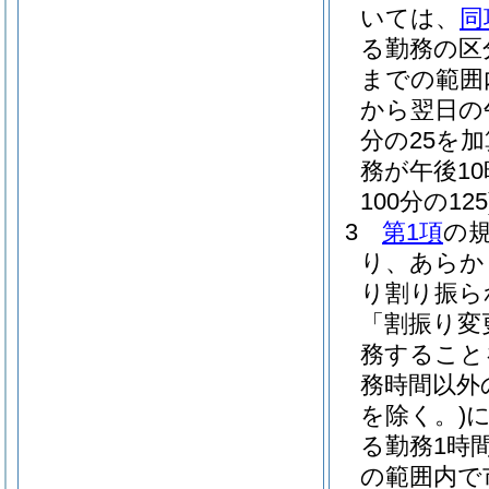
いては、
同
る勤務の区分
までの範囲
から翌日の
分の25を加
務が午後1
100分の125
3
第1項
の
り、あらか
り割り振ら
「割振り変
務すること
務時間以外
を除く。)
る勤務1時間
の範囲内で