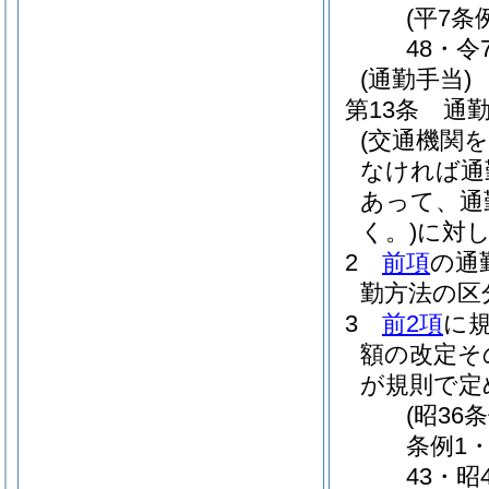
(平7条
48・令
(通勤手当)
第13条
通
(交通機関
なければ通
あって、通
く。)
に対
2
前項
の通
勤方法の区
3
前2項
に
額の改定そ
が規則で定
(昭36
条例1・
43・昭