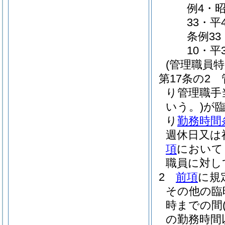
例4・昭
33・平
条例33
10・平
(管理職員特
第17条の2
り管理職手
いう。)
が
り
勤務時間
週休日又は
項
において
職員に対し
2
前項
に規
その他の臨
時までの間
の勤務時間