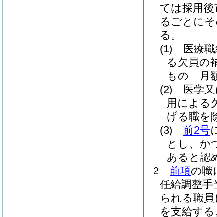
ては採用後
るごとにそ
る。
(1)
医療職
る欠員の
もの 月額4
(2)
医学又
用による
げる職を除
(3)
前2号
とし、か
あると認め
2
前項
の職
任給調整手
られる職員
を支給する