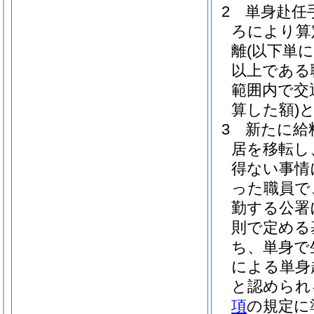
2
単身赴任手
ろにより算
離
(以下単
以上である
範囲内で交
算した額)
3
新たに給
居を移転し
得ない事情
った職員で
勤する公署
則で定める
ち、単身で
による単身
と認められ
項
の規定に