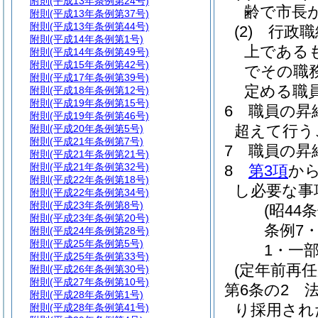
附則
(平成13年条例第24号)
齢で市長
附則
(平成13年条例第37号)
附則
(平成13年条例第44号)
(2)
行政職
附則
(平成14年条例第1号)
上である
附則
(平成14年条例第49号)
附則
(平成15年条例第42号)
でその職
附則
(平成17年条例第39号)
定める職
附則
(平成18年条例第12号)
附則
(平成19年条例第15号)
6
職員の昇
附則
(平成19年条例第46号)
超えて行う
附則
(平成20年条例第5号)
附則
(平成21年条例第7号)
7
職員の昇
附則
(平成21年条例第21号)
附則
(平成21年条例第32号)
8
第3項
か
附則
(平成22年条例第18号)
し必要な事
附則
(平成22年条例第34号)
附則
(平成23年条例第8号)
(昭44
附則
(平成23年条例第20号)
条例7・
附則
(平成24年条例第28号)
附則
(平成25年条例第5号)
1・一部
附則
(平成25年条例第33号)
(定年前再
附則
(平成26年条例第30号)
附則
(平成27年条例第10号)
第6条の2
附則
(平成28年条例第1号)
り採用され
附則
(平成28年条例第41号)