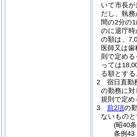
いて市長が
だし、執務
間の2分の
のに退庁時
の額は、7,0
医師又は歯
則で定める
っては18,0
る額とする
2
宿日直勤
の勤務に対
規則で定め
3
前2項
の
ないものと
(昭40
条例43