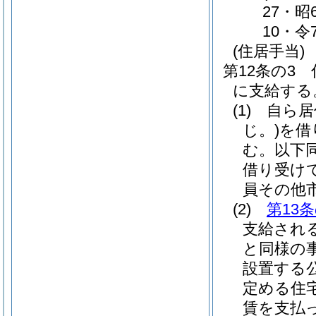
27・昭
10・令
(住居手当)
第12条の3
に支給する
(1)
自ら居
じ。)
を借
む。以下同
借り受け
員その他
(2)
第13
支給され
と同様の
設置する
定める住
賃を支払