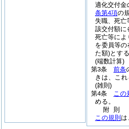
適化交付金
条第4項
の
失職、死亡
該交付額に
死亡等によ
を委員等の
た額)
とす
(端数計算)
第3条
前条
きは、これ
(雑則)
第4条
この
める。
附
則
この規則
は