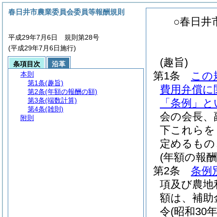
春日井市農業委員会委員等報酬規則
○春日井
平成29年7月6日 規則第28号
(平成29年7月6日施行)
(趣旨)
条項目次
沿革
第1条
この
本則
第1条
(趣旨)
費用弁償に
第2条
(年額の報酬の額)
第3条
(端数計算)
「条例」と
第4条
(雑則)
会の会長、
附則
下これらを
定めるもの
(年額の報酬
第2条
条例
項及び農地
額は、補助
令
(昭和30