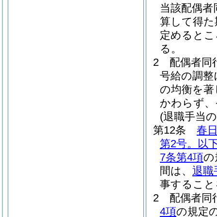
当該配偶者
算して得た
定めるとこ
る。
2
配偶者同
号給の調整
の均衡を著
かわらず、
(退職手当の
第12条
春
第2号。以
7条第4項
の
間は、
退職
事すること
2
配偶者同
4項
の規定