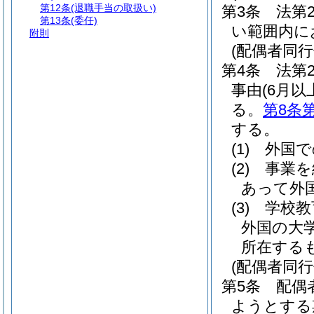
第12条
(退職手当の取扱い)
第3条
法第
第13条
(委任)
い範囲内に
附則
(配偶者同
第4条
法第
事由
(6月
る。
第8条
する。
(1)
外国で
(2)
事業を
あって外
(3)
学校教
外国の大
所在する
(配偶者同
第5条
配偶
ようとする