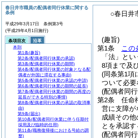
春日井市職員の配偶者同行休業に関する
条例
○春日井
平成29年3月17日 条例第3号
(平成29年4月1日施行)
(趣旨)
条項目次
沿革
第1条
この
本則
第1条
(趣旨)
「法」とい
第2条
(配偶者同行休業の承認)
第3条
(配偶者同行休業の期間)
8項まで及
第4条
(配偶者同行休業の対象となる配
(同条第1
偶者が外国に滞在する事由)
第5条
(配偶者同行休業の承認の申請)
ついて必要
第6条
(配偶者同行休業の期間の延長)
(配偶者同行
第7条
(配偶者同行休業の期間の再度の
延長ができる特別の事情)
第2条
任命
第8条
(配偶者同行休業の承認の取消事
営に支障が
由)
第9条
(届出)
成績その他
第10条
(配偶者同行休業に伴う任期付
とを承認す
採用及び臨時的任用)
第11条
(職務復帰後における号給の調
(配偶者同行
整)