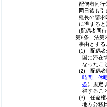
配偶者同行
同日後も引
延長の請求
に準ずると
(配偶者同
第8条
法第
事由とする
(1)
配偶者
国に滞在
なったこ
(2)
配偶者
時間、休
条
に規定
得するこ
(3)
任命権
地方公務