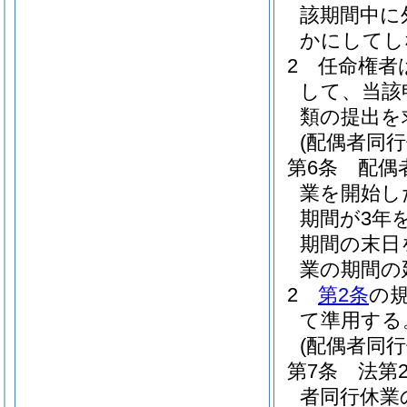
該期間中に
かにしてし
2
任命権者
して、当該
類の提出を
(配偶者同
第6条
配偶
業を開始し
期間が3年
期間の末日
業の期間の
2
第2条
の
て準用する
(配偶者同
第7条
法第
者同行休業