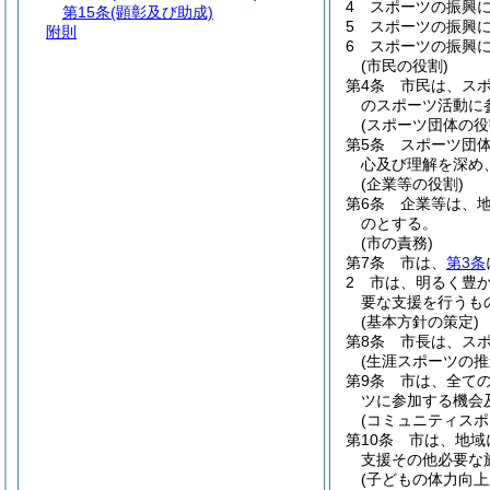
4
スポーツの振興
第15条
(顕彰及び助成)
5
スポーツの振興
附則
6
スポーツの振興
(市民の役割)
第4条
市民は、ス
のスポーツ活動に
(スポーツ団体の役
第5条
スポーツ団
心及び理解を深め
(企業等の役割)
第6条
企業等は、
のとする。
(市の責務)
第7条
市は、
第3条
2
市は、明るく豊
要な支援を行うも
(基本方針の策定)
第8条
市長は、ス
(生涯スポーツの推
第9条
市は、全て
ツに参加する機会
(コミュニティス
第10条
市は、地域
支援その他必要な
(子どもの体力向