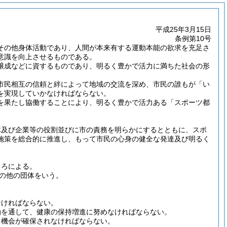
平成25年3月15日
条例第10号
その他身体活動であり、人間が本来有する運動本能の欲求を充足さ
意識を向上させるものである。
醸成などに資するものであり、明るく豊かで活力に満ちた社会の形
市民相互の信頼と絆によって地域の交流を深め、市民の誰もが「い
を実現していかなければならない。
を果たし協働することにより、明るく豊かで活力ある「スポーツ都
体及び企業等の役割並びに市の責務を明らかにするとともに、スポ
施策を総合的に推進し、もって市民の心身の健全な発達及び明るく
ころによる。
の他の団体をいう。
なければならない。
動を通して、健康の保持増進に努めなければならない。
る機会が確保されなければならない。