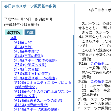
春日井市スポーツ振興基本条例
○春日井市ス
平成25年3月15日 条例第10号
スポーツは、心身
(平成25年4月1日施行)
せるとともに、爽快
さらに、スポーツ
条項目次
沿革
成に不可欠なもので
本則
これらスポーツが
第1条
(目的)
つでも」、「どこで
第2条
(定義)
このような認識の
第3条
(基本理念)
市春日井」を築くた
第4条
(市民の役割)
(目的)
第5条
(スポーツ団体の役割)
第1条
この条例
は
第6条
(企業等の役割)
ーツの振興に関す
第7条
(市の責務)
豊かな市民生活の
第8条
(基本方針の策定)
(定義)
第9条
(生涯スポーツの推進)
第2条
この条例
に
第10条
(コミュニティスポーツによる
(1)
スポーツ団体
地域の活性化)
(2)
企業等 事業
第11条
(子どもの体力向上及びスポー
(基本理念)
ツ活動の充実)
第3条
スポーツの
第12条
(障害者スポーツの促進)
2
スポーツの振興
第13条
(指導者の養成)
3
スポーツの振興
第14条
(スポーツ施設の整備)