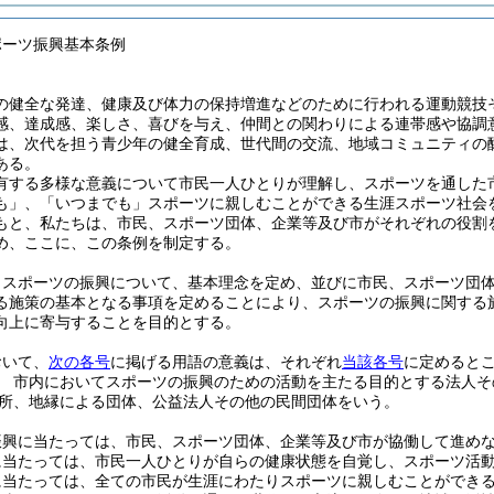
ポーツ振興基本条例
の健全な発達、健康及び体力の保持増進などのために行われる運動競技
感、達成感、楽しさ、喜びを与え、仲間との関わりによる連帯感や協調
は、次代を担う青少年の健全育成、世代間の交流、地域コミュニティの
ある。
有する多様な意義について市民一人ひとりが理解し、スポーツを通した
も」、「いつまでも」スポーツに親しむことができる生涯スポーツ社会
もと、私たちは、市民、スポーツ団体、企業等及び市がそれぞれの役割
め、ここに、この条例を制定する。
、スポーツの振興について、基本理念を定め、並びに市民、スポーツ団
る施策の基本となる事項を定めることにより、スポーツの振興に関する
向上に寄与することを目的とする。
おいて、
次の各号
に掲げる用語の意義は、それぞれ
当該各号
に定めると
 市内においてスポーツの振興のための活動を主たる目的とする法人そ
所、地縁による団体、公益法人その他の民間団体をいう。
振興に当たっては、市民、スポーツ団体、企業等及び市が協働して進め
に当たっては、市民一人ひとりが自らの健康状態を自覚し、スポーツ活
に当たっては、全ての市民が生涯にわたりスポーツに親しむことができ