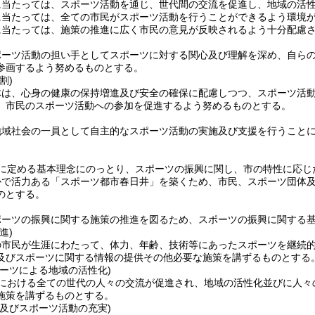
に当たっては、スポーツ活動を通じ、世代間の交流を促進し、地域の活
に当たっては、全ての市民がスポーツ活動を行うことができるよう環境
に当たっては、施策の推進に広く市民の意見が反映されるよう十分配慮
ポーツ活動の担い手としてスポーツに対する関心及び理解を深め、自ら
参画するよう努めるものとする。
割)
体は、心身の健康の保持増進及び安全の確保に配慮しつつ、スポーツ活
、市民のスポーツ活動への参加を促進するよう努めるものとする。
地域社会の一員として自主的なスポーツ活動の実施及び支援を行うこと
に定める基本理念にのっとり、スポーツの振興に関し、市の特性に応じ
かで活力ある「スポーツ都市春日井」を築くため、市民、スポーツ団体
のとする。
ポーツの振興に関する施策の推進を図るため、スポーツの振興に関する
進)
の市民が生涯にわたって、体力、年齢、技術等にあったスポーツを継続
及びスポーツに関する情報の提供その他必要な施策を講ずるものとする
ポーツによる地域の活性化)
における全ての世代の人々の交流が促進され、地域の活性化並びに人々
施策を講ずるものとする。
上及びスポーツ活動の充実)