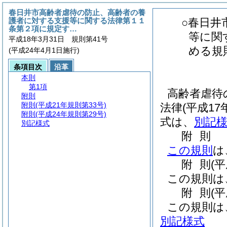
春日井市高齢者虐待の防止、高齢者の養
護者に対する支援等に関する法律第１１
○春日井
条第２項に規定す…
等に関
平成18年3月31日 規則第41号
める規
(平成24年4月1日施行)
条項目次
沿革
本則
第1項
高齢者虐待
附則
附則
(平成21年規則第33号)
法律
(平成17
附則
(平成24年規則第29号)
式は、
別記
別記様式
附
則
この規則
は
附
則
(
この規則は
附
則
(
この規則は
別記様式