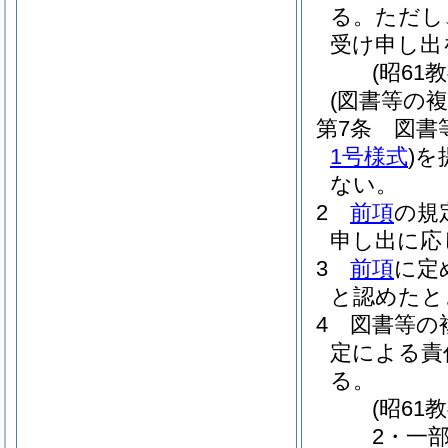
る。
ただし
受け申し出
(昭61
(図書等の複
第7条
図書
1号様式
)
を
ない。
2
前項
の規
申し出に応
3
前項
に定
と認めたと
4
図書等の
定による責
る。
(昭6
2・一部