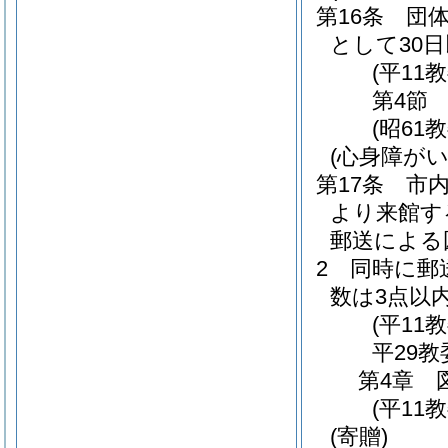
第16条
団
として30
(平11
第4節
(昭61
(心身障が
第17条
市
より来館す
郵送による
2
同時に郵
数は3点以
(平11
平29教
第4章
(平11
(寄贈)