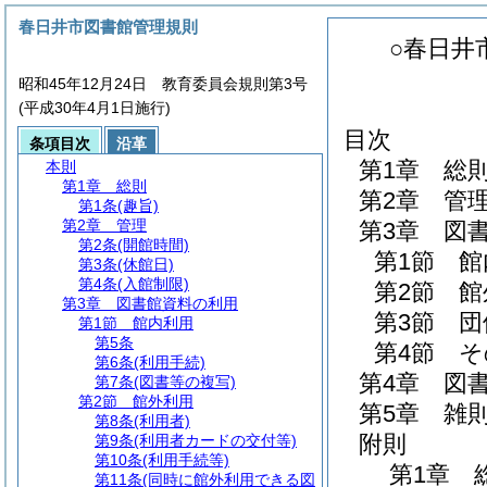
春日井市図書館管理規則
○春日井
昭和45年12月24日 教育委員会規則第3号
(平成30年4月1日施行)
目次
条項目次
沿革
第1章
総
本則
第1章
総則
第2章
管
第1条
(趣旨)
第2章
管理
第3章
図
第2条
(開館時間)
第1節
館
第3条
(休館日)
第4条
(入館制限)
第2節
館
第3章
図書館資料の利用
第3節
団
第1節
館内利用
第5条
第4節
そ
第6条
(利用手続)
第4章
図
第7条
(図書等の複写)
第2節
館外利用
第5章
雑
第8条
(利用者)
附則
第9条
(利用者カードの交付等)
第10条
(利用手続等)
第1章
第11条
(同時に館外利用できる図