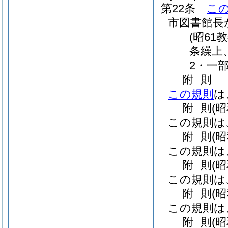
第22条
こ
市図書館長
(昭61
条繰上
2・一部
附
則
この規則
は
附
則
(
この規則は
附
則
(
この規則は
附
則
(
この規則は
附
則
(
この規則は
附
則
(