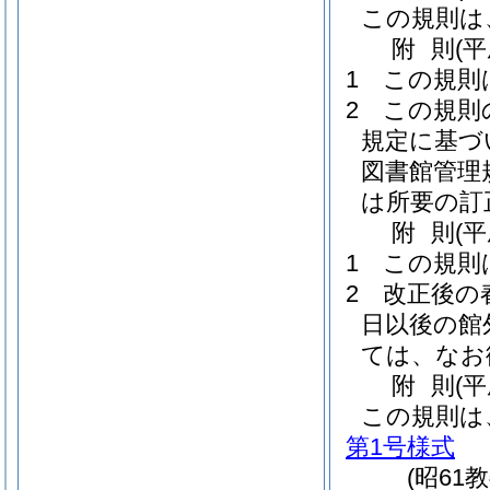
この規則は
附
則
(
1
この規則
2
この規則
規定に基づ
図書館管理
は所要の訂
附
則
(
1
この規則
2
改正後の
日以後の館
ては、なお
附
則
(
この規則は
第1号様式
(昭6