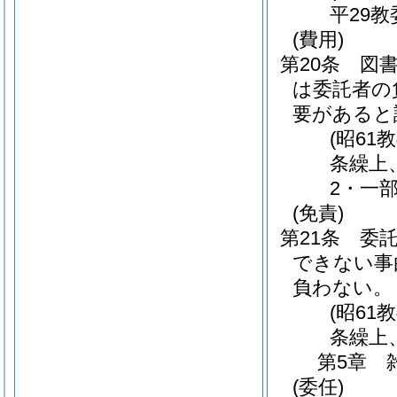
平29教
(費用)
第20条
図
は委託者の
要があると
(昭61
条繰上
2・一部
(免責)
第21条
委
できない事
負わない。
(昭61
条繰上、
第5章
(委任)