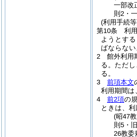
一部改
則2・一
(利用手続等
第10条
利
ようとする
ばならない
2
館外利用
る。
ただし
る。
3
前項本文
利用期間は
4
前2項
の
ときは、利
(昭47
則5・
26教委