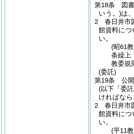
第18条
図
いう。)
は
2
春日井市
館資料につ
い。
(昭61
条繰上
教委規
(委託)
第19条
公
(以下「委
ければなら
2
春日井市
館資料につ
い。
(平11