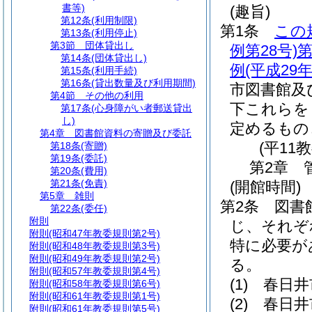
書等)
(趣旨)
第12条
(利用制限)
第1条
この
第13条
(利用停止)
第3節
団体貸出し
例第28号)
第
第14条
(団体貸出し)
例
(平成29
第15条
(利用手続)
第16条
(貸出数量及び利用期間)
市図書館及
第4節
その他の利用
下これらを
第17条
(心身障がい者郵送貸出
し)
定めるもの
第4章
図書館資料の寄贈及び委託
(平11
第18条
(寄贈)
第19条
(委託)
第2章
第20条
(費用)
第21条
(免責)
(開館時間)
第5章
雑則
第2条
図書
第22条
(委任)
附則
じ、それぞ
附則
(昭和47年教委規則第2号)
特に必要が
附則
(昭和48年教委規則第3号)
附則
(昭和49年教委規則第2号)
る。
附則
(昭和57年教委規則第4号)
(1)
春日井
附則
(昭和58年教委規則第6号)
附則
(昭和61年教委規則第1号)
(2)
春日井
附則
(昭和61年教委規則第5号)