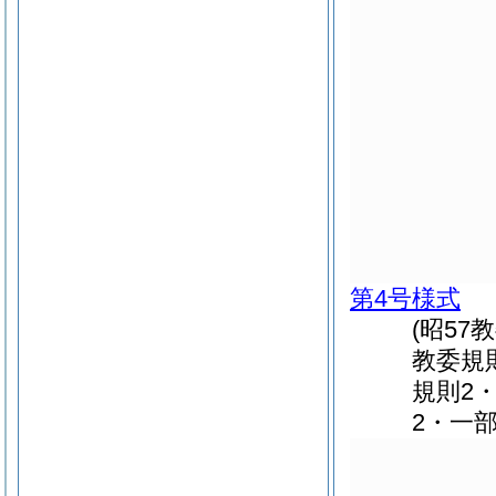
第4号様式
(昭57
教委規
規則2・
2・一部