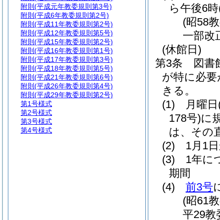
ら午後6時
附則
(平成元年教委規則第3号)
附則
(平成6年教委規則第2号)
(昭58
附則
(平成11年教委規則第2号)
附則
(平成12年教委規則第5号)
一部改
附則
(平成15年教委規則第2号)
(休館日)
附則
(平成16年教委規則第1号)
附則
(平成17年教委規則第3号)
第3条
図書
附則
(平成18年教委規則第5号)
が特に必要
附則
(平成21年教委規則第6号)
附則
(平成26年教委規則第4号)
きる。
附則
(平成29年教委規則第2号)
(1)
月曜日
第1号様式
第2号様式
178号)
に
第3号様式
は、その
第4号様式
(2)
1月1
(3)
1年に
期間
(4)
前3号
(昭61
平29教