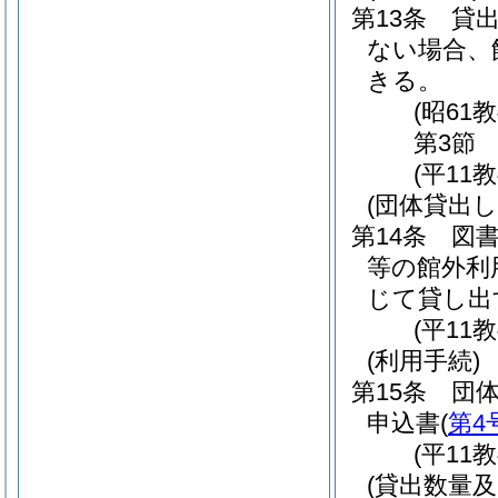
第13条
貸
ない場合、
きる。
(昭61
第3節
(平11
(団体貸出し
第14条
図
等の館外利
じて貸し出
(平11
(利用手続)
第15条
団
申込書
(
第4
(平11
(貸出数量及