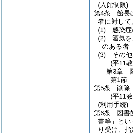
(入館制限)
第4条
館長
者に対して
(1)
感染症
(2)
酒気を
のある者
(3)
その他
(平11
第3章
第1節
第5条
削除
(平11
(利用手続)
第6条
図書
書等」とい
り受け、指