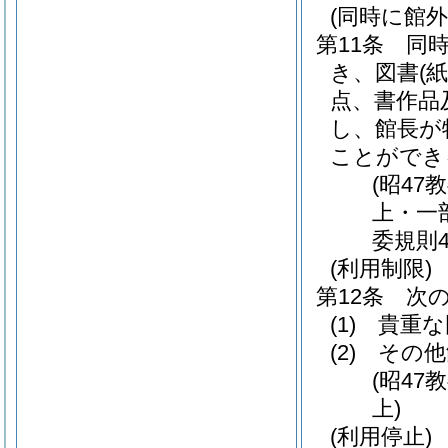
(同時に館
第11条
同
き、図書
(
点、書作品
し、館長が
ことができ
(昭47
上・一
委規則
(利用制限)
第12条
次
(1)
貴重な
(2)
その他
(昭47
上)
(利用停止)