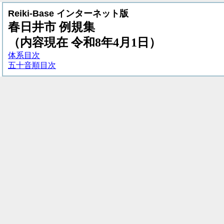
Reiki-Base
インターネット版
春日井市 例規集
（内容現在 令和
8
年
4
月
1
日）
体系目次
五十音順目次